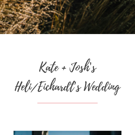
Kate + Josh’s
Heli/Eichardt’s Wedding